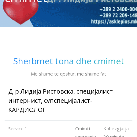
Sherbmet tona dhe cmimet
Me shume te qeshur, me shume fat
Д-р Лидија Ристовска, специјалист-
интернист, супспецијалист-
КАРДИОЛОГ
Service 1
Cmimi i
Kohezgjatja
sherbimit:
30 minuta