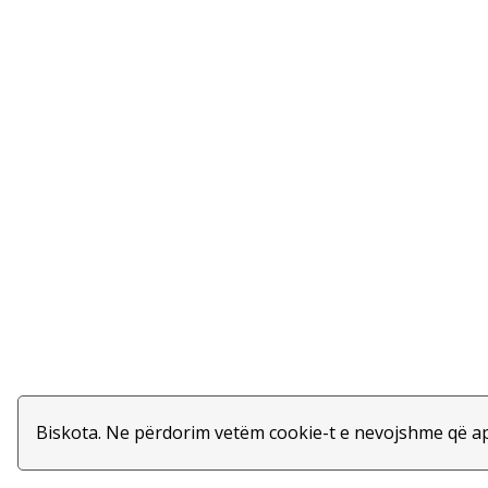
Biskota. Ne përdorim vetëm cookie-t e nevojshme që apli