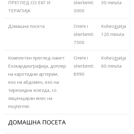
ПРЕГЛЕД СО ЕКГ И
sherbimit:
30 minuta
ТЕРАПИЈА
3000
Домашна посета
Cmimi i
Kohezgjatja
sherbimit:
120 minuta
7500
Комплетен преглед-пакет:
Cmimi i
Kohezgjatja
Ехокардиографија, доплер
sherbimit:
60 minuta
на каротидни артерии,
8990
ехо на абдомен, ехо на
тиреоидна жлезда, со
лиценциран внес на
mojtermin
ДОМАШНА ПОСЕТА