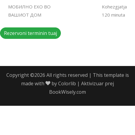
МОБИЛНО ЕХО ВО
Kohezgjatja
ВАШИОТ ДОМ
120 minuta
Rezervoni terminin tuaj
Copyright ©
2026 All rights reserved | This template is
made with
by
Colorlib
| Aktivizuar prej
BookWisely.com